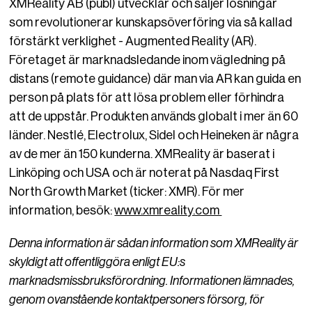
XMReality AB (publ) utvecklar och säljer lösningar
som revolutionerar kunskapsöverföring via så kallad
förstärkt verklighet - Augmented Reality (AR).
Företaget är marknadsledande inom vägledning på
distans (remote guidance) där man via AR kan guida en
person på plats för att lösa problem eller förhindra
att de uppstår. Produkten används globalt i mer än 60
länder. Nestlé, Electrolux, Sidel och Heineken är några
av de mer än 150 kunderna. XMReality är baserat i
Linköping och USA och är noterat på Nasdaq First
North Growth Market (ticker: XMR). För mer
information, besök:
www.xmreality.com
Denna information är sådan information som XMReality är
skyldigt att offentliggöra enligt EU:s
marknadsmissbruksförordning. Informationen lämnades,
genom ovanstående kontaktpersoners försorg, för