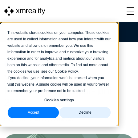
Navigation
This website stores cookies on your computer. These cookies
are used to collect information about how you interact with our
website and allow us to remember you. We use this
information in order to improve and customize your browsing
experience and for analytics and metrics about our visitors
PRESSMEDDELANDE
both on this website and other media. To find out more about
the cookies we use, see our Cookie Policy.
XMReality delårsrapport
If you decline, your information won’t be tracked when you
visit this website. A single cookie will be used in your browser
Koncernöversikt april - juni
to remember your preference not to be tracked.
2025
Cookies settings
Accept
Decline
Regulatorisk
21 augusti, 2025